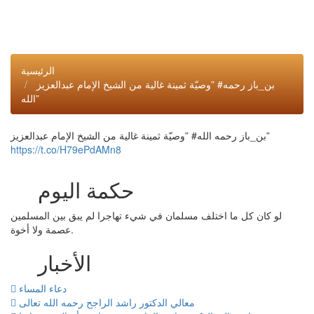
الرئيسية
‏”وصيّة ثمينة غالية من الشيخ الإمام عبدالعزيز ‎#بن_باز رحمه
الله”
‏”وصيّة ثمينة غالية من الشيخ الإمام عبدالعزيز ‎#بن_باز رحمه الله”
https://t.co/H79ePdAMn8‎
حكمة اليوم
لو كان كل ما اختلف مسلمان في شيء تهاجرا لم يبق بين المسلمين
عصمة ولا أخوة.
الأخبار
دعاء المساء
معالي الدكتور راشد الراجح رحمه الله تعالى