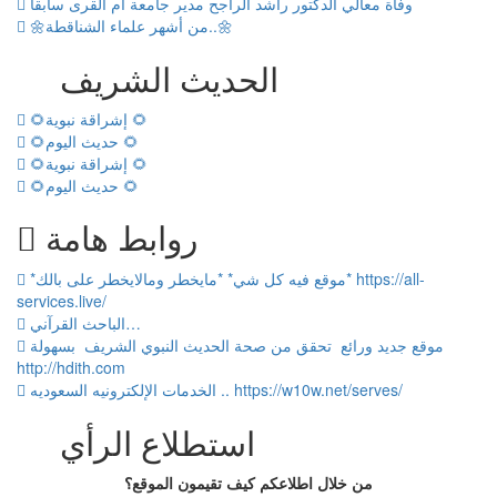
وفاة معالي الدكتور راشد الراجح مدير جامعة أم القرى سابقا
🌼من أشهر علماء الشناقطة..🌼
الحديث الشريف
🌻إشراقة نبوية 🌻
🌻حديث اليوم 🌻
🌻إشراقة نبوية 🌻
🌻حديث اليوم 🌻
روابط هامة
*موقع فيه كل شي* *مايخطر ومالايخطر على بالك* https://all-
services.live/
الباحث القرآني…
موقع جديد ورائع تحقق من صحة الحديث النبوي الشريف بسهولة
http://hdith.com
الخدمات الإلكترونيه السعوديه .. https://w10w.net/serves/
استطلاع الرأي
من خلال اطلاعكم كيف تقيمون الموقع؟