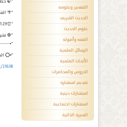
*🍃 خطبة و
التفسير وعلومه
*🌴 الش
الحديث الشريف
*⏰21:29*
علوم الحديث
*🛑 نشر
الفقه وأصوله
┈┈┈┈•*
الرسائل العلمية
*▪️⭕️ ا
الأبحاث العلمية
t/21638
الدروس والمحاضرات
تقديم استشارة
استشارات دينية
استشارات اجتماعية
السيرة الذاتية