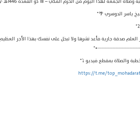
صلاة الجمعة لهذا اليوم من الحرم المكي – 18 ذو القعدة 1446هـ 🍃*
يخ ياسر الدوسري 🌴*
 العلم صدقة جارية فأعد نشرها ولا تبخل على نفسك بهذا الأجر العظيم 
*•┈┈┈┈┈┈┈┈┈┈┈┈┈┈┈
لخطبة والصلاة بمقطع فيديو ⤵️*
https://t.me/top_mohadara