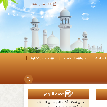
23 صفر, 1448
ط هامة
مواقع العلماء
تقديم استشارة
حكمة اليوم
حين سكت أهل الحق عن الباطل