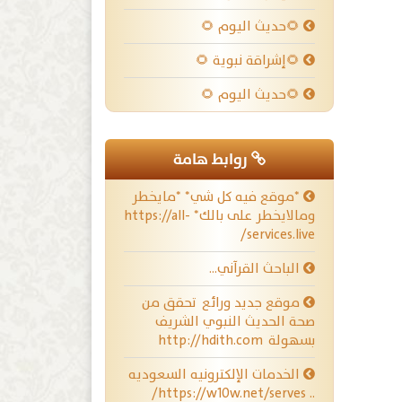
🌻حديث اليوم 🌻
🌻إشراقة نبوية 🌻
🌻حديث اليوم 🌻
روابط هامة
*موقع فيه كل شي* *مايخطر
ومالايخطر على بالك* https://all-
services.live/
الباحث القرآني…
موقع جديد ورائع تحقق من
صحة الحديث النبوي الشريف
بسهولة http://hdith.com
الخدمات الإلكترونيه السعوديه
.. https://w10w.net/serves/