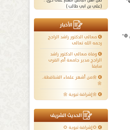
ظن أهل الباطل انهم على حق. .
(علي بن ابي طالب )
الأخبار
🛑*
معالي الدكتور راشد الراجح
رحمه الله تعالى
وفاة معالي الدكتور راشد
الراجح مدير جامعة أم القرى
سابقا
🌼من أشهر علماء الشناقطة..
🌼
🌼إشراقة نبوية 🌼
الحديث الشريف
🌻إشراقة نبوية 🌻