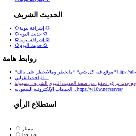
الحديث الشريف
🌻إشراقة نبوية 🌻
🌻حديث اليوم 🌻
🌻إشراقة نبوية 🌻
🌻حديث اليوم 🌻
روابط هامة
 بالك* https://all-services.live/
الباحث القرآني…
الخدمات الإلكترونيه السعوديه .. https://w10w.net/serves/
استطلاع الرأي
ممتاز
جيد جدا