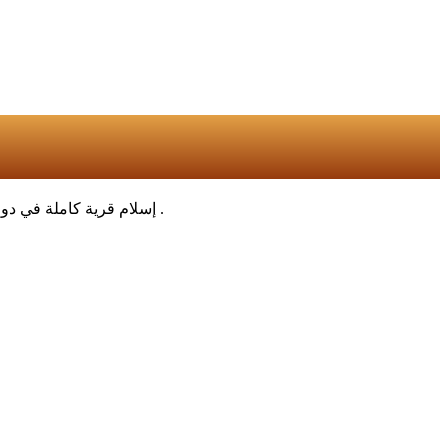
🛑 إسلام قرية كاملة في دولة بنين في افريقيا على يد رجل الأعمال الشيخ / احمد بن ثالبة الشهري أحد أبناء محافظة المجاردة نسأل الله له السعادة في الدنيا والآخرة .