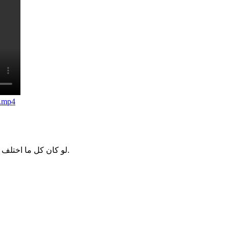
0.mp4
لو كان كل ما اختلف مسلمان في شيء تهاجرا لم يبق بين المسلمين عصمة ولا أخوة.