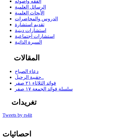
الفقه وأصوله
الرسائل العلمية
الأبحاث العلمية
الدروس والمحاضرات
تقديم استشارة
استشارات دينية
استشارات اجتماعية
السيرة الذاتية
المقالات
دعاء الصباح
حقيبة الرحيل..
فوائد الثلاثاء ٢١ صفر
سلسلة فوائد الجمعة ١٧ صفر
تغريدات
Tweets by rs4it
احصائيات