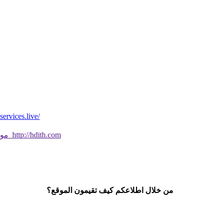
*موقع فيه كل شي* *مايخطر ومالايخطر على
موقع جديد ورائع تحقق من صحة الحديث النبوي الشريف بسهولة http://hdith.com
من خلال اطلاعكم كيف تقيمون الموقع؟