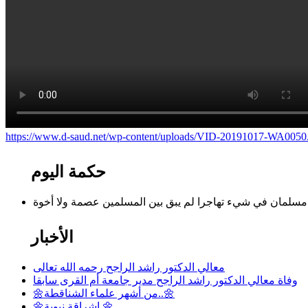
https://www.d-saud.net/wp-content/uploads/VID-20191017-WA005
حكمة اليوم
الأخبار
معالي الدكتور راشد الراجح رحمه الله تعالى
وفاة معالي الدكتور راشد الراجح مدير جامعة أم القرى سابقا
🌼من أشهر علماء الشناقطة..🌼
🌼إشراقة نبوية 🌼