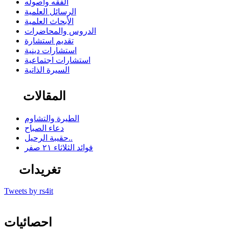
الفقه وأصوله
الرسائل العلمية
الأبحاث العلمية
الدروس والمحاضرات
تقديم استشارة
استشارات دينية
استشارات اجتماعية
السيرة الذاتية
المقالات
الطيرة والتشاوم
دعاء الصباح
حقيبة الرحيل..
فوائد الثلاثاء ٢١ صفر
تغريدات
Tweets by rs4it
احصائيات