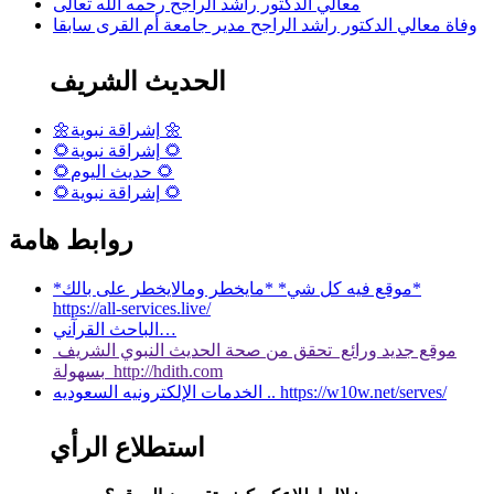
معالي الدكتور راشد الراجح رحمه الله تعالى
وفاة معالي الدكتور راشد الراجح مدير جامعة أم القرى سابقا
الحديث الشريف
🌼إشراقة نبوية 🌼
🌻إشراقة نبوية 🌻
🌻حديث اليوم 🌻
🌻إشراقة نبوية 🌻
روابط هامة
*موقع فيه كل شي* *مايخطر ومالايخطر على بالك*
https://all-services.live/
الباحث القرآني…
موقع جديد ورائع تحقق من صحة الحديث النبوي الشريف
بسهولة http://hdith.com
الخدمات الإلكترونيه السعوديه .. https://w10w.net/serves/
استطلاع الرأي