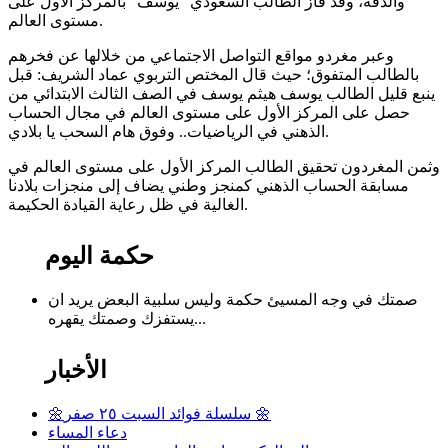
والدقة، وقد فاز الطالب السعودي “يوسف” بالمركز الأول على
مستوى العالم.
وعبر مغردو مواقع التواصل الاجتماعي من خلالها عن فخرهم
بالطالب المتفوق؛ حيث قال المختص التربوي عماد الشريف: قبل
قليل الطالب يوسف هيثم يوسف في الصف الثالث الابتدائي من ‎ينبع
حصل على المركز الأول على مستوى العالم في مجال الحساب
الذهني في الرياضيات.. وفوق هام السحب يا بلادي.
و‏ثمن المغردون تحقيق الطالب المركز الأول على مستوى العالم في
مسابقة الحساب الذهني كمنجز وطني يضاف إلى منجزات بلادنا
الغالية في ظل رعاية القيادة الحكيمة.
حكمة اليوم
صمتك في وجه المسيئ حكمة وليس سلبية البعض يريد ان
يستفزك وصمتك يقهره...
الأخبار
🌼سلسلة فوائد السبت ٢٥ صفر 🌼
دعاء المساء