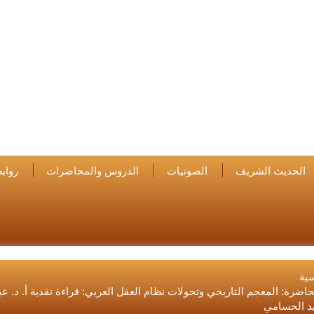
الحديث الشريف
الصوتيات
الدروس والمحاضرات
رواب
سية
اضرة: المعجم التاريخي وتحولات نظام العقل العربي: قراءة نقدية أ. د. عب
د الحسامي