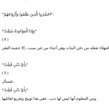
*احْشُرُوا الَّذِينَ ظَلَمُوا وَأَزْوَاجَهُمْ*.
*وَإِذَا الْمَوْءُودَةُ سُئِلَتْ*
( 8 )
*بِأَيِّ ذَنْبٍ قُتِلَتْ*
( 9 )
فتسأل :
*بِأَيِّ ذَنْبٍ قُتِلَتْ*
ومن المعلوم أنها ليس لها ذنب ، ففي هذا توبيخ وتقريع لقاتليها .