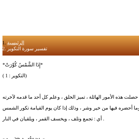
الرئيسية
تفسير سورة التكوير
*إِذَا الشَّمْسُ كُوِّرَتْ*
( التكوير : 1)
ما أحضره فيها من خير وشر ، وذلك إذا كان يوم القيامة تكور الشمس
أي : تجمع وتلف ، ويخسف القمر ، ويلقيان في النار .