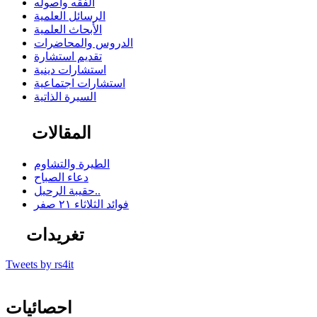
الفقه وأصوله
الرسائل العلمية
الأبحاث العلمية
الدروس والمحاضرات
تقديم استشارة
استشارات دينية
استشارات اجتماعية
السيرة الذاتية
المقالات
الطيرة والتشاوم
دعاء الصباح
حقيبة الرحيل..
فوائد الثلاثاء ٢١ صفر
تغريدات
Tweets by rs4it
احصائيات