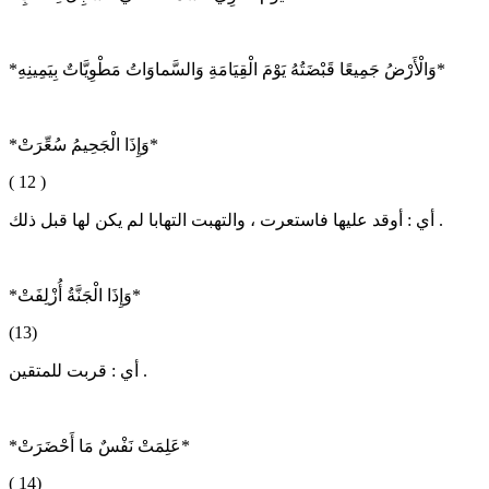
*وَالْأَرْضُ جَمِيعًا قَبْضَتُهُ يَوْمَ الْقِيَامَةِ وَالسَّماوَاتُ مَطْوِيَّاتٌ بِيَمِينِهِ*
*وَإِذَا الْجَحِيمُ سُعِّرَتْ*
( 12 )
أي : أوقد عليها فاستعرت ، والتهبت التهابا لم يكن لها قبل ذلك .
*وَإِذَا الْجَنَّةُ أُزْلِفَتْ*
(13)
أي : قربت للمتقين .
*عَلِمَتْ نَفْسٌ مَا أَحْضَرَتْ*
( 14)