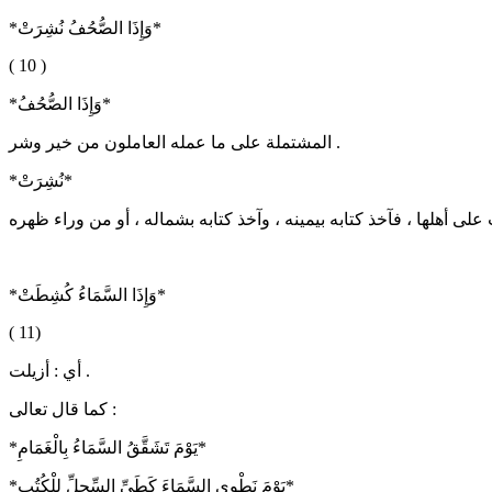
*وَإِذَا الصُّحُفُ نُشِرَتْ*
( 10 )
*وَإِذَا الصُّحُفُ*
المشتملة على ما عمله العاملون من خير وشر .
*نُشِرَتْ*
*وَإِذَا السَّمَاءُ كُشِطَتْ*
( 11)
أي : أزيلت .
كما قال تعالى :
*يَوْمَ تَشَقَّقُ السَّمَاءُ بِالْغَمَامِ*
*يَوْمَ نَطْوِي السَّمَاءَ كَطَيِّ السِّجِلِّ لِلْكُتُبِ*