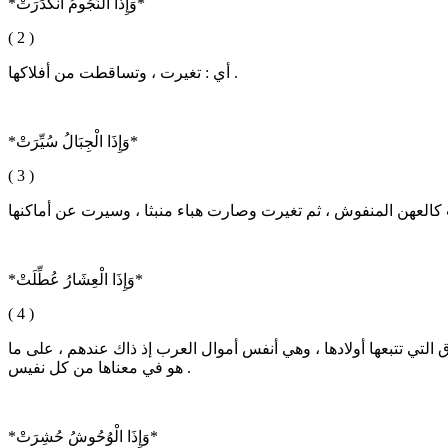
*وَإِذَا النُّجُومُ انْكَدَرَتْ*
( 2 )
أي : تغيرت ، وتساقطت من أفلاكها .
*وَإِذَا الْجِبَالُ سُيِّرَتْ*
( 3 )
*وَإِذَا الْعِشَارُ عُطِّلَتْ*
( 4 )
ق التي تتبعها أولادها ، وهي أنفس أموال العرب إذ ذاك عندهم ، على ما
هو في معناها من كل نفيس .
*وَإِذَا الْوُحُوشُ حُشِرَتْ*