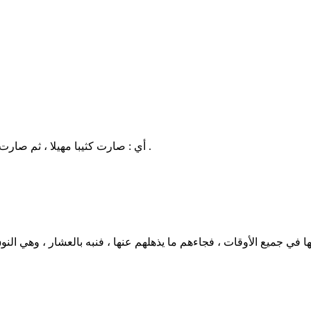
أي : صارت كثيبا مهيلا ، ثم صارت كالعهن المنفوش ، ثم تغيرت وصارت هباء منبثا ، وسيرت عن أماكنها .
ا في جميع الأوقات ، فجاءهم ما يذهلهم عنها ، فنبه بالعشار ، وهي النو