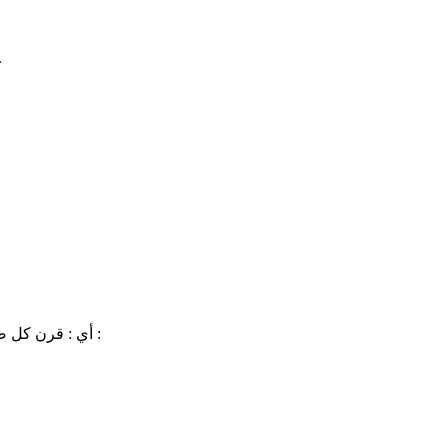
أي : جمعت ليوم القيامة ، ليقتص الل
أي : قرن كل صاحب عمل مع نظيره ، فجمع الأبرار مع الأبرار ، والفجار مع الفجار ، وزوج المؤمنون بالحور العين ، والكافرون بالشياطين ، وهذا كقوله تعالى :