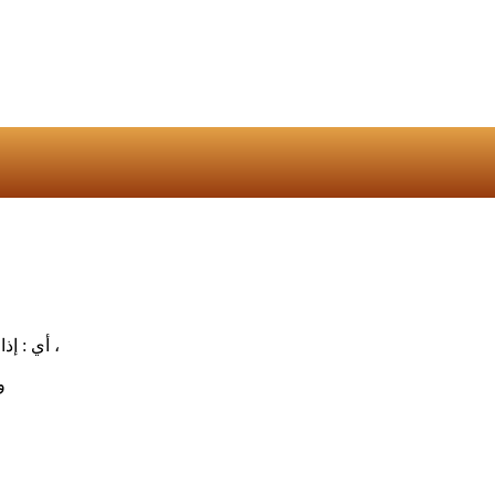
أي : إذا حصلت هذه الأمور الهائلة ، تميز الخلق ، وعلم كل أحد ما قدمه لآخرته ،
و