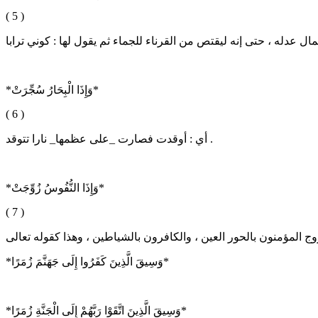
( 5 )
*وَإِذَا الْبِحَارُ سُجِّرَتْ*
( 6 )
أي : أوقدت فصارت _على عظمها_ نارا تتوقد .
*وَإِذَا النُّفُوسُ زُوِّجَتْ*
( 7 )
*وَسِيقَ الَّذِينَ كَفَرُوا إِلَى جَهَنَّمَ زُمَرًا*
*وَسِيقَ الَّذِينَ اتَّقَوْا رَبَّهُمْ إِلَى الْجَنَّةِ زُمَرًا*