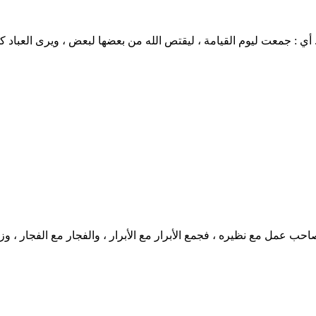
ه من بعضها لبعض ، ويرى العباد كمال عدله ، حتى إنه ليقتص من القرناء للجماء ثم يقول لها : كوني ترابا .