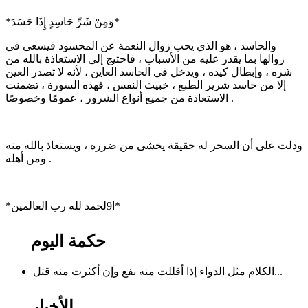
*وَمِنْ شَرِّ حَاسِدٍ إِذَا حَسَدَ*
والحاسد ، هو الذي يحب زوال النعمة عن المحسود فيسعى في
زوالها بما يقدر عليه من الأسباب ، فاحتيج إلى الاستعاذة بالله من
شره ، وإبطال كيده ، ويدخل في الحاسد العاين ، لأنه لا تصدر العين
إلا من حاسد شرير الطبع ، خبيث النفس ، فهذه السورة ، تضمنت
الاستعاذة من جميع أنواع الشرور ، عمومًا وخصوصًا .
ودلت على أن السحر له حقيقة يخشى من ضرره ، ويستعاذ بالله منه
ومن أهله .
*ا9لحمد لله رب العالمين*
حكمة اليوم
الكلام مثل الدواء إذا أقللت منه نفع وإن أكثرت منه قتل...
الأخبار