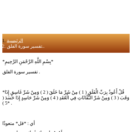
الرئيسية
تفسير سورة الفلق..
*بِسْمِ اللَّهِ الرَّحْمَنِ الرَّحِيمِ*
تفسير سورة الفلق .
*قُلْ أَعُوذُ بِرَبِّ الْفَلَقِ ( 1 ) مِنْ شَرِّ مَا خَلَقَ ( 2 ) وَمِنْ شَرِّ غَاسِقٍ إِذَا
وَقَبَ ( 3 ) وَمِنْ شَرِّ النَّفَّاثَاتِ فِي الْعُقَدِ ( 4 ) وَمِنْ شَرِّ حَاسِدٍ إِذَا حَسَدَ (
5 )* .
أي : *قل* متعوذًا