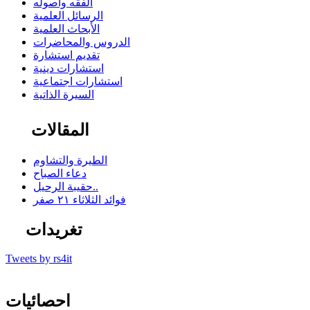
الفقه وأصوله
الرسائل العلمية
الأبحاث العلمية
الدروس والمحاضرات
تقديم استشارة
استشارات دينية
استشارات اجتماعية
السيرة الذاتية
المقالات
الطيرة والتشاوم
دعاء الصباح
حقيبة الرحيل..
فوائد الثلاثاء ٢١ صفر
تغريدات
Tweets by rs4it
احصائيات