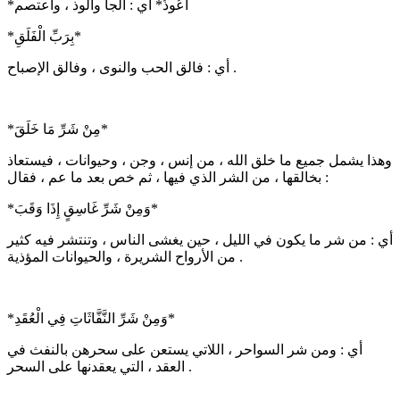
*أَعُوذُ* أي : ألجأ وألوذ ، وأعتصم
*بِرَبِّ الْفَلَقِ*
أي : فالق الحب والنوى ، وفالق الإصباح .
*مِنْ شَرِّ مَا خَلَقَ*
وهذا يشمل جميع ما خلق الله ، من إنس ، وجن ، وحيوانات ، فيستعاذ
بخالقها ، من الشر الذي فيها ، ثم خص بعد ما عم ، فقال :
*وَمِنْ شَرِّ غَاسِقٍ إِذَا وَقَبَ*
أي : من شر ما يكون في الليل ، حين يغشى الناس ، وتنتشر فيه كثير
من الأرواح الشريرة ، والحيوانات المؤذية .
*وَمِنْ شَرِّ النَّفَّاثَاتِ فِي الْعُقَدِ*
أي : ومن شر السواحر ، اللاتي يستعن على سحرهن بالنفث في
العقد ، التي يعقدنها على السحر .