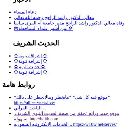
دعاء المساء
معالي الدكتور راشد الراجح رحمه الله تعالى
وفاة معالي الدكتور راشد الراجح مدير جامعة أم القرى سابقا
🌼من أشهر علماء الشناقطة..🌼
الحديث الشريف
🌼إشراقة نبوية 🌼
🌻إشراقة نبوية 🌻
🌻حديث اليوم 🌻
🌻إشراقة نبوية 🌻
روابط هامة
*موقع فيه كل شي* *مايخطر ومالايخطر على بالك*
https://all-services.live/
الباحث القرآني…
موقع جديد ورائع تحقق من صحة الحديث النبوي الشريف
بسهولة http://hdith.com
الخدمات الإلكترونيه السعوديه .. https://w10w.net/serves/