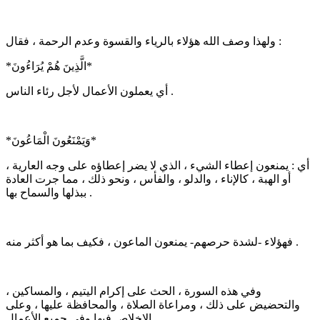
ولهذا وصف الله هؤلاء بالرياء والقسوة وعدم الرحمة ، فقال :
*الَّذِينَ هُمْ يُرَاءُونَ*
أي يعملون الأعمال لأجل رئاء الناس .
*وَيَمْنَعُونَ الْمَاعُونَ*
أي : يمنعون إعطاء الشيء ، الذي لا يضر إعطاؤه على وجه العارية ،
أو الهبة ، كالإناء ، والدلو ، والفأس ، ونحو ذلك ، مما جرت العادة
ببذلها والسماح بها .
فهؤلاء -لشدة حرصهم- يمنعون الماعون ، فكيف بما هو أكثر منه .
وفي هذه السورة ، الحث على إكرام اليتيم ، والمساكين ،
والتحضيض على ذلك ، ومراعاة الصلاة ، والمحافظة عليها ، وعلى
الإخلاص فيها وفي جميع الأعمال .