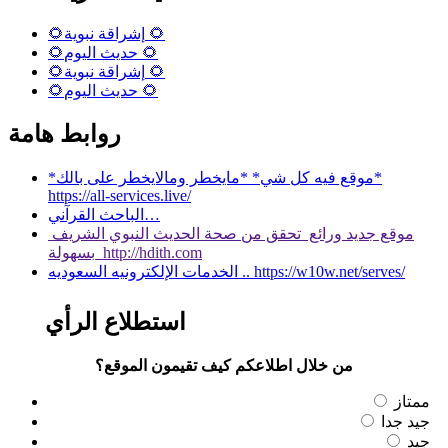
🌻إشراقة نبوية 🌻
🌻حديث اليوم 🌻
🌻إشراقة نبوية 🌻
🌻حديث اليوم 🌻
روابط هامة
*موقع فيه كل شي* *مايخطر ومالايخطر على بالك*
https://all-services.live/
الباحث القرآني…
موقع جديد ورائع تحقق من صحة الحديث النبوي الشريف
بسهولة http://hdith.com
الخدمات الإلكترونيه السعوديه .. https://w10w.net/serves/
استطلاع الرأي
من خلال اطلاعكم كيف تقيمون الموقع؟
ممتاز
جيد جدا
جيد