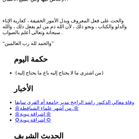
والحث على فعل المعروف وبذل الأمور الخفيفة ، كعارية الإناء
والدلو والكتاب ، ونحو ذلك ، لأن الله ذم من لم يفعل ذلك ، والله
سبحانه وتعالى أعلم بالصواب .
“والحمد لله رب العالمين”
حكمة اليوم
{من اشترى ما لا يحتاج إليه باع ما يحتاج إليه}
الأخبار
وفاة معالي الدكتور راشد الراجح مدير جامعة أم القرى سابقا
🌼من أشهر علماء الشناقطة..🌼
🌼إشراقة نبوية 🌼
🌻إشراقة نبوية 🌻
الحديث الشريف