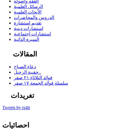
الفقه وأصوله
الرسائل العلمية
الأبحاث العلمية
الدروس والمحاضرات
تقديم استشارة
استشارات دينية
استشارات اجتماعية
السيرة الذاتية
المقالات
دعاء الصباح
حقيبة الرحيل..
فوائد الثلاثاء ٢١ صفر
سلسلة فوائد الجمعة ١٧ صفر
تغريدات
Tweets by rs4it
احصائيات