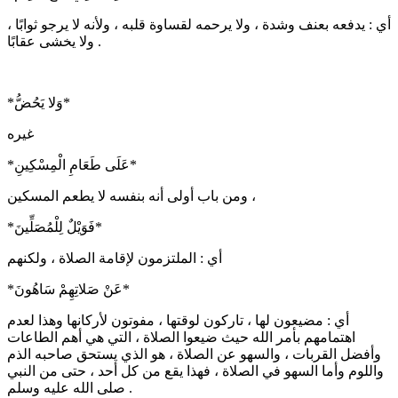
أي : يدفعه بعنف وشدة ، ولا يرحمه لقساوة قلبه ، ولأنه لا يرجو ثوابًا ،
ولا يخشى عقابًا .
*وَلا يَحُضُّ*
غيره
*عَلَى طَعَامِ الْمِسْكِينِ*
ومن باب أولى أنه بنفسه لا يطعم المسكين ،
*فَوَيْلٌ لِلْمُصَلِّينَ*
أي : الملتزمون لإقامة الصلاة ، ولكنهم
*عَنْ صَلاتِهِمْ سَاهُونَ*
أي : مضيعون لها ، تاركون لوقتها ، مفوتون لأركانها وهذا لعدم
اهتمامهم بأمر الله حيث ضيعوا الصلاة ، التي هي أهم الطاعات
وأفضل القربات ، والسهو عن الصلاة ، هو الذي يستحق صاحبه الذم
واللوم وأما السهو في الصلاة ، فهذا يقع من كل أحد ، حتى من النبي
صلى الله عليه وسلم .