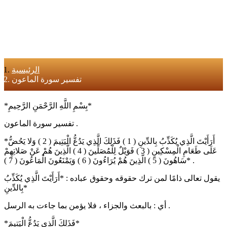
الرئيسية
تفسير سورة الماعون
*بِسْمِ اللَّهِ الرَّحْمَنِ الرَّحِيمِ*
تفسير سورة الماعون .
*أَرَأَيْتَ الَّذِي يُكَذِّبُ بِالدِّينِ ( 1 ) فَذَلِكَ الَّذِي يَدُعُّ الْيَتِيمَ ( 2 ) وَلا يَحُضُّ
عَلَى طَعَامِ الْمِسْكِينِ ( 3 ) فَوَيْلٌ لِلْمُصَلِّينَ ( 4 ) الَّذِينَ هُمْ عَنْ صَلاتِهِمْ
سَاهُونَ ( 5 ) الَّذِينَ هُمْ يُرَاءُونَ ( 6 ) وَيَمْنَعُونَ الْمَاعُونَ ( 7 )* .
يقول تعالى ذامًا لمن ترك حقوقه وحقوق عباده : *أَرَأَيْتَ الَّذِي يُكَذِّبُ
بِالدِّينِ*
أي : بالبعث والجزاء ، فلا يؤمن بما جاءت به الرسل .
*فَذَلِكَ الَّذِي يَدُعُّ الْيَتِيمَ*