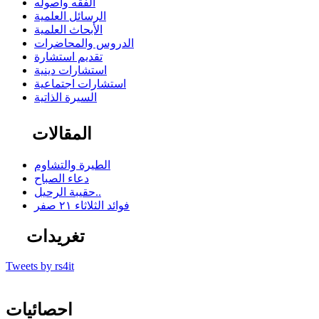
الفقه وأصوله
الرسائل العلمية
الأبحاث العلمية
الدروس والمحاضرات
تقديم استشارة
استشارات دينية
استشارات اجتماعية
السيرة الذاتية
المقالات
الطيرة والتشاوم
دعاء الصباح
حقيبة الرحيل..
فوائد الثلاثاء ٢١ صفر
تغريدات
Tweets by rs4it
احصائيات