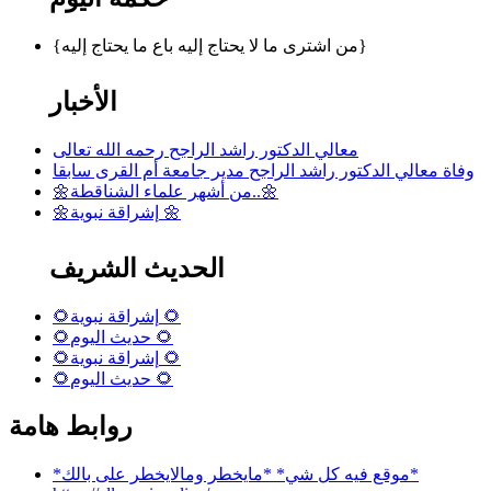
{من اشترى ما لا يحتاج إليه باع ما يحتاج إليه}
الأخبار
معالي الدكتور راشد الراجح رحمه الله تعالى
وفاة معالي الدكتور راشد الراجح مدير جامعة أم القرى سابقا
🌼من أشهر علماء الشناقطة..🌼
🌼إشراقة نبوية 🌼
الحديث الشريف
🌻إشراقة نبوية 🌻
🌻حديث اليوم 🌻
🌻إشراقة نبوية 🌻
🌻حديث اليوم 🌻
روابط هامة
*موقع فيه كل شي* *مايخطر ومالايخطر على بالك*