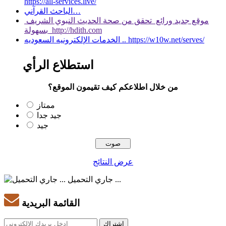
https://all-services.live/
الباحث القرآني…
موقع جديد ورائع تحقق من صحة الحديث النبوي الشريف
بسهولة http://hdith.com
الخدمات الإلكترونيه السعوديه .. https://w10w.net/serves/
استطلاع الرأي
من خلال اطلاعكم كيف تقيمون الموقع؟
ممتاز
جيد جدا
جيد
عرض النتائج
جاري التحميل ...
القائمة البريدية